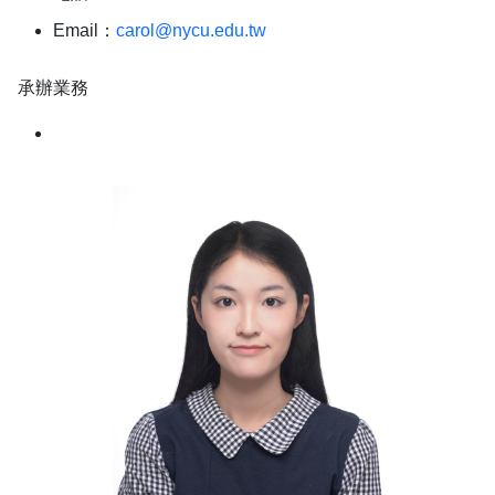
Email：
carol@nycu.edu.tw
承辦業務