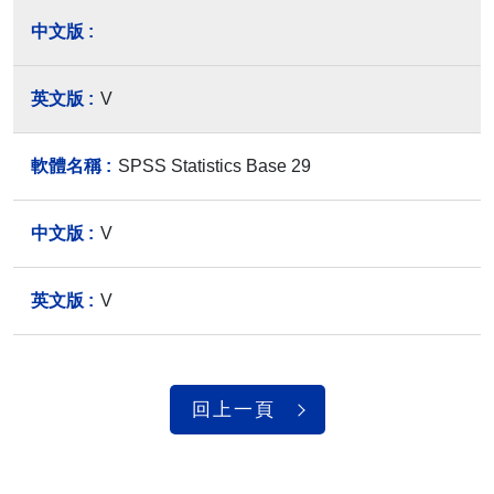
V
SPSS Statistics Base 29
V
V
回上一頁